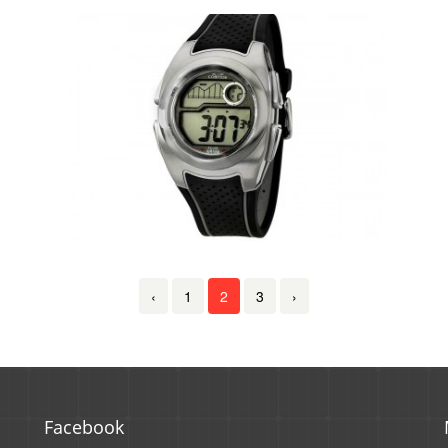
‹
1
2
3
›
Facebook